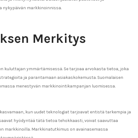
a nykypäivän markkinoinnissa.
ksen Merkitys
 kuluttajan ymmärtämisessä. Se tarjoaa arvokasta tietoa, joka
istrategioita ja parantamaan asiakaskokemusta. Suomalaisen
asemassa menestyvän markkinointikampanjan luomisessa.
kasvamaan, kun uudet teknologiat tarjoavat entistä tarkempia ja
a osaavat hyödyntää tätä tietoa tehokkaasti, voivat saavuttaa
men markkinoilla. Markkinatutkimus on avainasemassa
intaympäristössä.