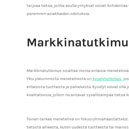
tarjoaa tietoa, jonka avulla yritykset voivat kohdent
paremmin asiakkaiden odotuksia.
Markkinatutkimu
Markkinatutkimus sisältää monia erilaisia menetelmiä,
Yksi yleisimmistä menetelmistä on
kyselytutkimus,
jos
erilaisista tuotteista ja palveluista. Kyselyt voivat olla 
kvalitatiivisia, jolloin ne antavat syvällisempää tietoa k
Toinen tärkeä menetelmä on fokusryhmähaastattelut. F
tietystä aiheesta, kuten uudesta tuotteesta tai mai