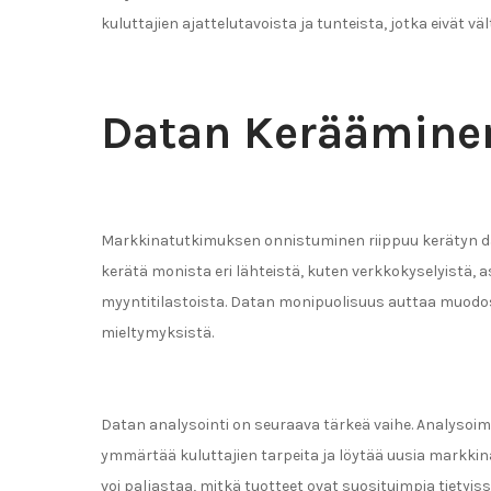
kuluttajien ajattelutavoista ja tunteista, jotka eivät vä
Datan Kerääminen
Markkinatutkimuksen onnistuminen riippuu kerätyn da
kerätä monista eri lähteistä, kuten verkkokyselyistä, 
myyntitilastoista. Datan monipuolisuus auttaa muodo
mieltymyksistä.
Datan analysointi on seuraava tärkeä vaihe. Analysoima
ymmärtää kuluttajien tarpeita ja löytää uusia markki
voi paljastaa, mitkä tuotteet ovat suosituimpia tiet