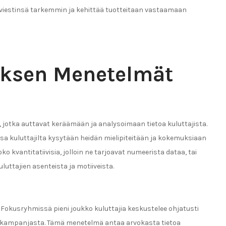
aa viestinsä tarkemmin ja kehittää tuotteitaan vastaamaan
ksen Menetelmät
 jotka auttavat keräämään ja analysoimaan tietoa kuluttajista.
sa kuluttajilta kysytään heidän mielipiteitään ja kokemuksiaan
joko kvantitatiivisia, jolloin ne tarjoavat numeerista dataa, tai
uluttajien asenteista ja motiiveista.
okusryhmissä pieni joukko kuluttajia keskustelee ohjatusti
noskampanjasta. Tämä menetelmä antaa arvokasta tietoa