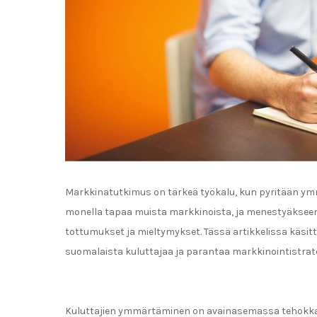
Markkinatutkimus on tärkeä työkalu, kun pyritään y
monella tapaa muista markkinoista, ja menestyäkseen y
tottumukset ja mieltymykset. Tässä artikkelissa kä
suomalaista kuluttajaa ja parantaa markkinointistrate
Kuluttajien ymmärtäminen on avainasemassa tehokka