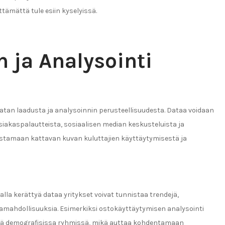
lttämättä tule esiin kyselyissä.
 ja Analysointi
tan laadusta ja analysoinnin perusteellisuudesta. Dataa voidaan
asiakaspalautteista, sosiaalisen median keskusteluista ja
stamaan kattavan kuvan kuluttajien käyttäytymisestä ja
lla kerättyä dataa yritykset voivat tunnistaa trendejä,
namahdollisuuksia. Esimerkiksi ostokäyttäytymisen analysointi
yissä demografisissa ryhmissä, mikä auttaa kohdentamaan