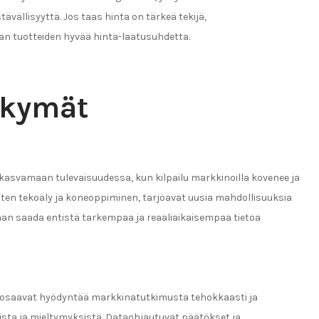
ällisyyttä. Jos taas hinta on tärkeä tekijä,
 tuotteiden hyvää hinta-laatusuhdetta.
äkymät
asvamaan tulevaisuudessa, kun kilpailu markkinoilla kovenee ja
uten tekoäly ja koneoppiminen, tarjoavat uusia mahdollisuuksia
daan saada entistä tarkempaa ja reaaliaikaisempaa tietoa
ka osaavat hyödyntää markkinatutkimusta tehokkaasti ja
ista ja mieltymyksistä. Dataohjautuvat päätökset ja