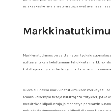
asiakaskeskeinen lähestymistapa ovat avainasemass
Markkinatutkimu
Markkinatutkimus on välttämätön työkalu suomalaisen
auttaa yrityksiä kehittämään tehokkaita markkinoint
kuluttajan erityispiirteiden ymmärtäminen on avain
Tulevaisuudessa markkinatutkimuksen merkitys tulee 
reaaliaikaisempia tietoja kuluttajista. Yritykset, jotk
merkittäviä kilpailuetuja ja menestyä paremmin Suo
nykypäivän dynaamisessa ja kilpailullisessa liiketoim