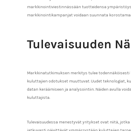
markkinointiviestinnässään tuotteidensa ympäristöystäv
markkinointikampanjat voidaan suunnata korostamaan
Tulevaisuuden N
Markkinatutkimuksen merkitys tulee todennäköisesti k
kuluttajien odotukset muuttuvat. Uudet teknologiat, k
datan keräämiseen ja analysointiin. Näiden avulla voi
kuluttajista.
Tulevaisuudessa menestyvät yritykset ovat niitä, jot
jatkuvasti päivittävät ymmärrystään kuluttajien tarpe