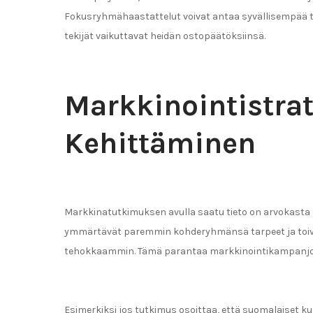
Fokusryhmähaastattelut voivat antaa syvällisempää tiet
tekijät vaikuttavat heidän ostopäätöksiinsä.
Markkinointistra
Kehittäminen
Markkinatutkimuksen avulla saatu tieto on arvokasta 
ymmärtävät paremmin kohderyhmänsä tarpeet ja toivee
tehokkaammin. Tämä parantaa markkinointikampanjoid
Esimerkiksi jos tutkimus osoittaa, että suomalaiset ku