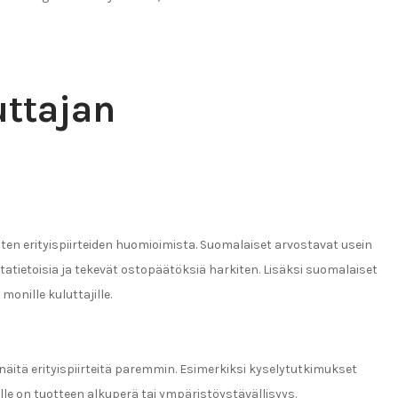
ttajan
en erityispiirteiden huomioimista. Suomalaiset arvostavat usein
tatietoisia ja tekevät ostopäätöksiä harkiten. Lisäksi suomalaiset
monille kuluttajille.
itä erityispiirteitä paremmin. Esimerkiksi kyselytutkimukset
ille on tuotteen alkuperä tai ympäristöystävällisyys.