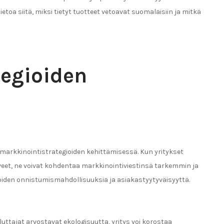
oa siitä, miksi tietyt tuotteet vetoavat suomalaisiin ja mitkä
tegioiden
markkinointistrategioiden kehittämisessä. Kun yritykset
t, ne voivat kohdentaa markkinointiviestinsä tarkemmin ja
en onnistumismahdollisuuksia ja asiakastyytyväisyyttä.
luttajat arvostavat ekologisuutta, yritys voi korostaa