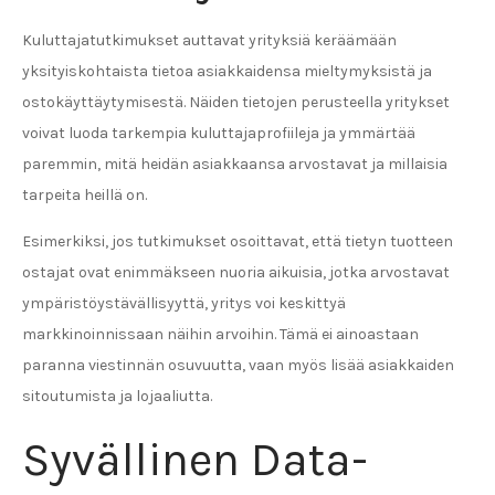
Kuluttajatutkimukset auttavat yrityksiä keräämään
yksityiskohtaista tietoa asiakkaidensa mieltymyksistä ja
ostokäyttäytymisestä. Näiden tietojen perusteella yritykset
voivat luoda tarkempia kuluttajaprofiileja ja ymmärtää
paremmin, mitä heidän asiakkaansa arvostavat ja millaisia
tarpeita heillä on.
Esimerkiksi, jos tutkimukset osoittavat, että tietyn tuotteen
ostajat ovat enimmäkseen nuoria aikuisia, jotka arvostavat
ympäristöystävällisyyttä, yritys voi keskittyä
markkinoinnissaan näihin arvoihin. Tämä ei ainoastaan
paranna viestinnän osuvuutta, vaan myös lisää asiakkaiden
sitoutumista ja lojaaliutta.
Syvällinen Data-