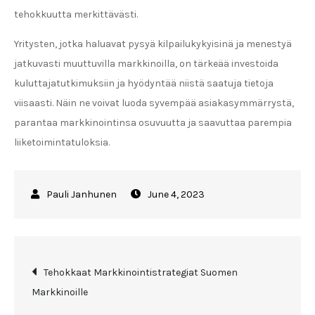
tehokkuutta merkittävästi.
Yritysten, jotka haluavat pysyä kilpailukykyisinä ja menestyä
jatkuvasti muuttuvilla markkinoilla, on tärkeää investoida
kuluttajatutkimuksiin ja hyödyntää niistä saatuja tietoja
viisaasti. Näin ne voivat luoda syvempää asiakasymmärrystä,
parantaa markkinointinsa osuvuutta ja saavuttaa parempia
liiketoimintatuloksia.
June 4, 2023
Post
Tehokkaat Markkinointistrategiat Suomen
Markkinoille
navigation