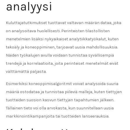
analyysi
Kuluttajatutkimukset tuottavat valtavan määrän dataa, joka
on analysoitava huolellisesti. Perinteisten tilastollisten
menetelmien lisäksi nykyaikaiset analytiikkatyökalut, kuten
tekoäly ja koneoppiminen, tarjoavat uusia mahdollisuuksia.
Näiden työkalujen avulla voidaan tunnistaa syvällisempiä
trendejä ja korrelaatioita, joita perinteiset menetelmät eivät
välttämättä paljasta.
Esimerkiksi koneoppimisalgoritmit voivat analysoida suuria
määriä ostodataa ja tunnistaa piileviä malleja, kuten tiettyjen
tuotteiden suosion kasvun tiettyjen tapahtumien jälkeen.
Tällainen tieto voi olla arvokasta, kun suunnitellaan uusia
markkinointikampanjoita tai tuotteiden lanseerauksia.