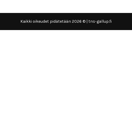
Kaikki oikeudet pidätetään 2026 © | tns-gallup.fi